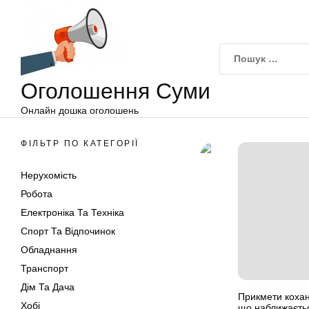
Оголошення
Перейти
Суми
до
вмісту
Оголошення Суми
Онлайн дошка оголошень
ФІЛЬТР ПО КАТЕГОРІЇ
Нерухомість
Робота
Електроніка Та Техніка
Спорт Та Відпочинок
Обладнання
Транспорт
Дім Та Дача
Прикмети кохан
Хобі
що наближаєть