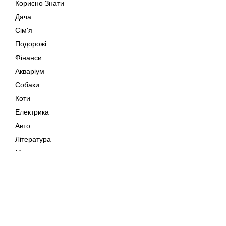
Корисно Знати
Дача
Сім'я
Подорожі
Фінанси
Акваріум
Собаки
Коти
Електрика
Авто
Література
Музика
Дозвілля
Кіно
Мапа сайту
Своїми Руками
Тварини
Авторське право © 202
Поради