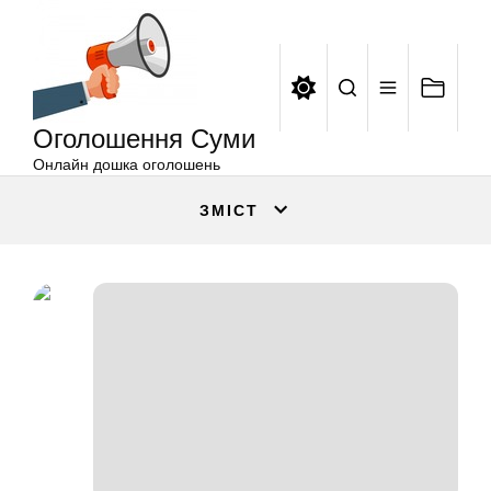
Оголошення
Перейти
Суми
до
вмісту
Оголошення Суми
Онлайн дошка оголошень
ЗМІСТ