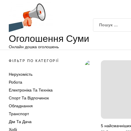
Оголошення
Перейти
Суми
до
вмісту
Оголошення Суми
Онлайн дошка оголошень
ФІЛЬТР ПО КАТЕГОРІЇ
Нерухомість
Робота
Електроніка Та Техніка
Спорт Та Відпочинок
Обладнання
Транспорт
Дім Та Дача
5 найсмачніших
Хобі