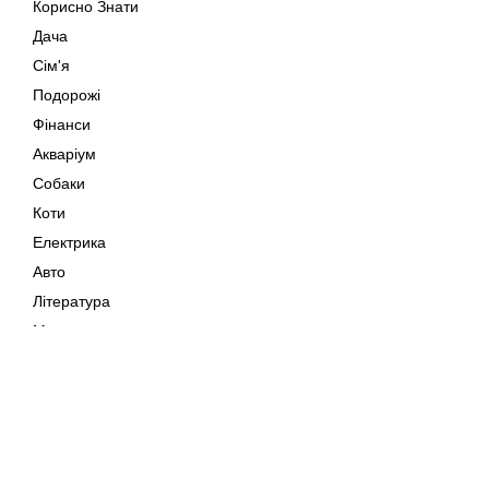
Корисно Знати
Дача
Сім'я
Подорожі
Фінанси
Акваріум
Собаки
Коти
Електрика
Авто
Література
Музика
Дозвілля
Кіно
Мапа сайту
Своїми Руками
Тварини
Авторське право © 202
Поради