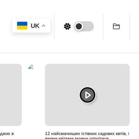
UK
удзою в
12 найсмачніших їстівних садових квітів, і
якими квітами можна отруїтися