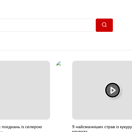
Пошук
 поєднань із селерою
9 найсмачніших страв із кукур
качанах