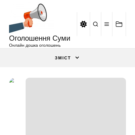
Оголошення
Перейти
Суми
до
вмісту
Оголошення Суми
Онлайн дошка оголошень
ЗМІСТ