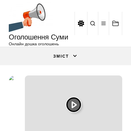
Оголошення
Перейти
Суми
до
вмісту
Оголошення Суми
Онлайн дошка оголошень
ЗМІСТ