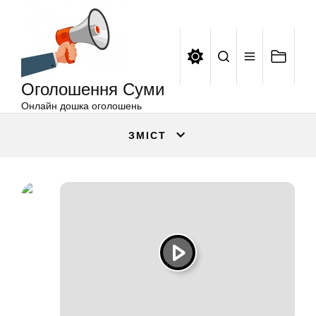
Оголошення
Перейти
Суми
до
вмісту
Оголошення Суми
Онлайн дошка оголошень
ЗМІСТ