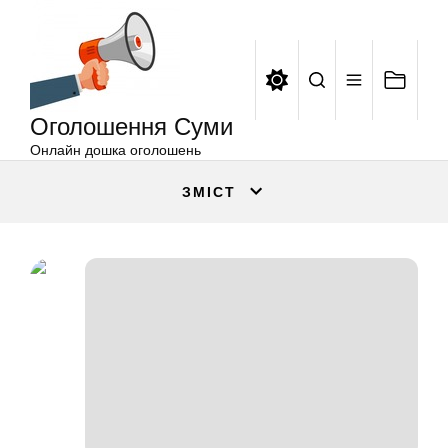
Оголошення
Перейти
Суми
до
вмісту
Оголошення Суми
Онлайн дошка оголошень
ЗМІСТ