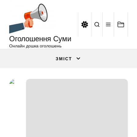
Оголошення
Перейти
Суми
до
вмісту
Оголошення Суми
Онлайн дошка оголошень
ЗМІСТ