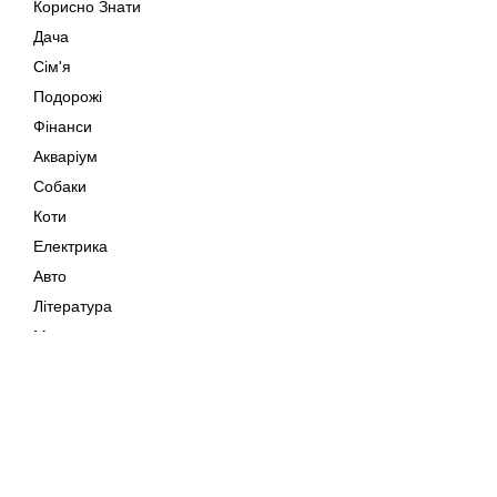
Корисно Знати
Дача
Сім'я
Подорожі
Фінанси
Акваріум
Собаки
Коти
Електрика
Авто
Література
Музика
Дозвілля
Кіно
Мапа сайту
Своїми Руками
Тварини
Авторське право © 202
Поради