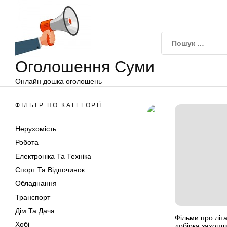
Оголошення
Перейти
Суми
до
вмісту
Оголошення Суми
Онлайн дошка оголошень
ФІЛЬТР ПО КАТЕГОРІЇ
Нерухомість
Робота
Електроніка Та Техніка
Спорт Та Відпочинок
Обладнання
Транспорт
Дім Та Дача
Фільми про літа
Хобі
добірка захопл