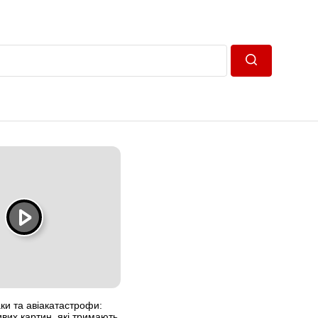
Пошук
ки та авіакатастрофи:
ивих картин, які тримають