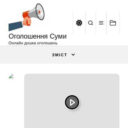
Оголошення
Перейти
Суми
до
вмісту
Оголошення Суми
Онлайн дошка оголошень
ЗМІСТ