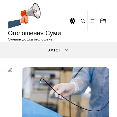
Оголошення
Перейти
Суми
до
вмісту
Оголошення Суми
Онлайн дошка оголошень
ЗМІСТ