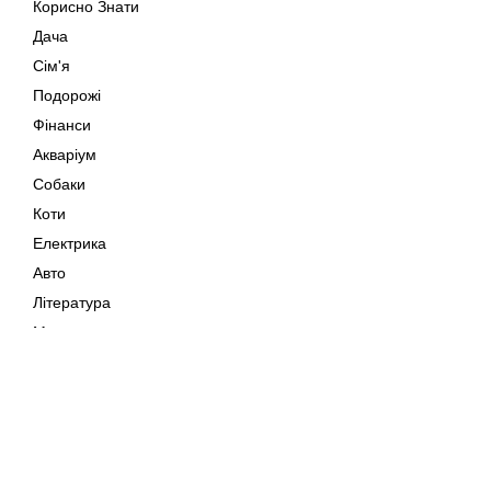
Корисно Знати
Дача
Сім'я
Подорожі
Фінанси
Акваріум
Собаки
Коти
Електрика
Авто
Література
Музика
Дозвілля
Кіно
Мапа сайту
Своїми Руками
Тварини
Авторське право © 202
Поради