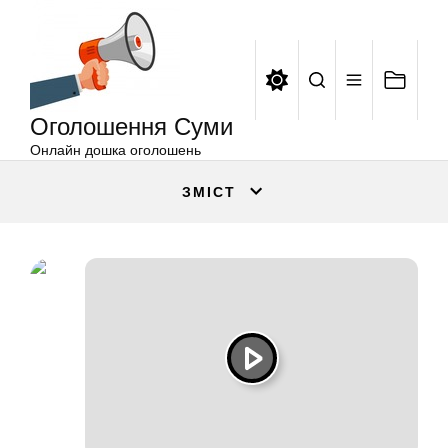
Оголошення
Перейти
Суми
до
вмісту
Оголошення Суми
Онлайн дошка оголошень
ЗМІСТ