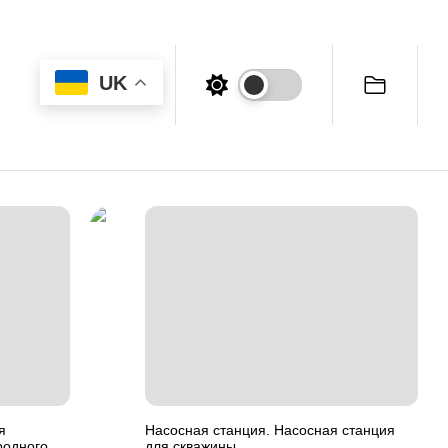
UK
я
Насосная станция. Насосная станция
родного
для скважины