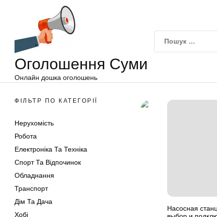
Оголошення
Перейти
Суми
до
вмісту
Оголошення Суми
Онлайн дошка оголошень
ФІЛЬТР ПО КАТЕГОРІЇ
Нерухомість
Робота
Електроніка Та Техніка
Спорт Та Відпочинок
Обладнання
Транспорт
Дім Та Дача
Насосная станц
Хобі
выбор и подкл