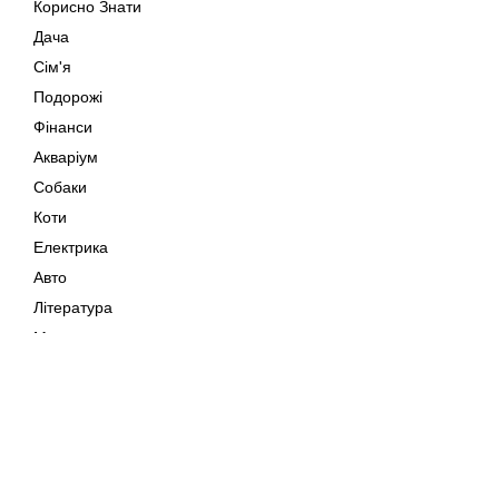
Корисно Знати
Дача
Сім'я
Подорожі
Фінанси
Акваріум
Собаки
Коти
Електрика
Авто
Література
Музика
Дозвілля
Кіно
Мапа сайту
Своїми Руками
Тварини
Авторське право © 202
Поради