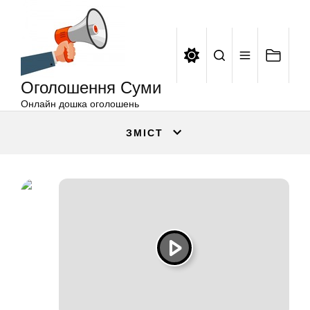
Оголошення
Перейти
Суми
до
вмісту
Оголошення Суми
Онлайн дошка оголошень
ЗМІСТ