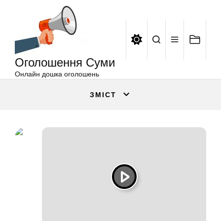
Оголошення
Перейти
Суми
до
вмісту
Оголошення Суми
Онлайн дошка оголошень
ЗМІСТ