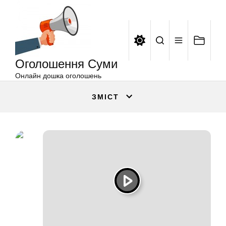
Оголошення
Перейти
Суми
до
вмісту
Оголошення Суми
Онлайн дошка оголошень
ЗМІСТ