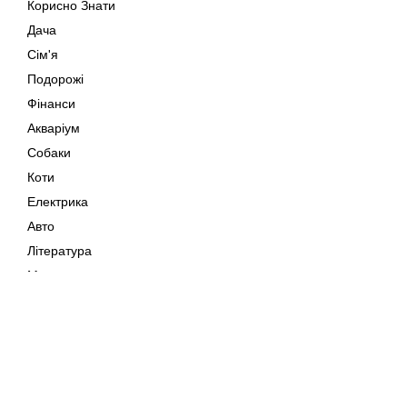
Корисно Знати
Дача
Сім'я
Подорожі
Фінанси
Акваріум
Собаки
Коти
Електрика
Авто
Література
Музика
Дозвілля
Кіно
Мапа сайту
Своїми Руками
Тварини
Авторське право © 202
Поради