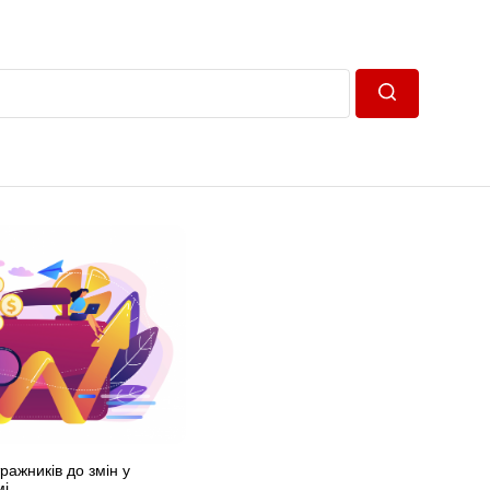
Пошук
ражників до змін у
мі