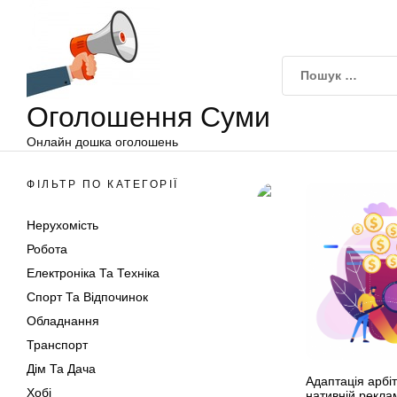
Оголошення
Перейти
Суми
до
вмісту
Оголошення Суми
Онлайн дошка оголошень
ФІЛЬТР ПО КАТЕГОРІЇ
Нерухомість
Робота
Електроніка Та Техніка
Спорт Та Відпочинок
Обладнання
Транспорт
Дім Та Дача
Адаптація арбіт
Хобі
нативній рекла