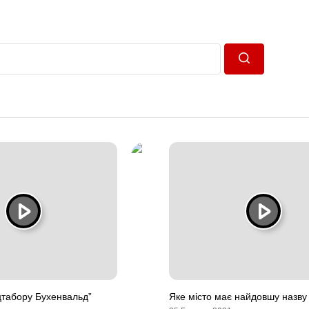
Пошук
цтабору Бухенвальд”
Яке місто має найдовшу назву у