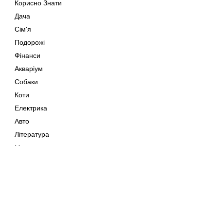
Корисно Знати
Дача
Сім'я
Подорожі
Фінанси
Акваріум
Собаки
Коти
Електрика
Авто
Література
Музика
Дозвілля
Кіно
Мапа сайту
Своїми Руками
Тварини
Авторське право © 202
Поради