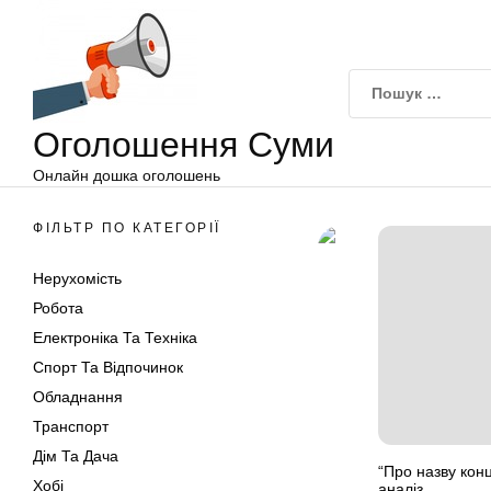
Оголошення
Перейти
Суми
до
вмісту
Оголошення Суми
Онлайн дошка оголошень
ФІЛЬТР ПО КАТЕГОРІЇ
Нерухомість
Робота
Електроніка Та Техніка
Спорт Та Відпочинок
Обладнання
Транспорт
Дім Та Дача
“Про назву кон
Хобі
аналіз