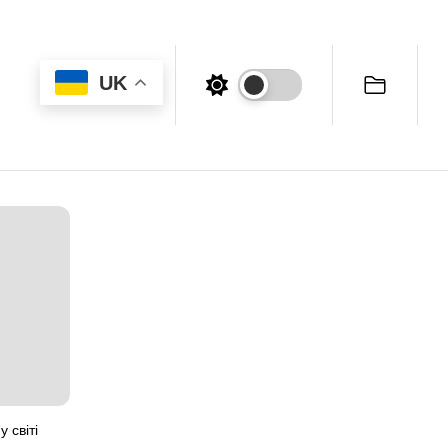
UK
 світі