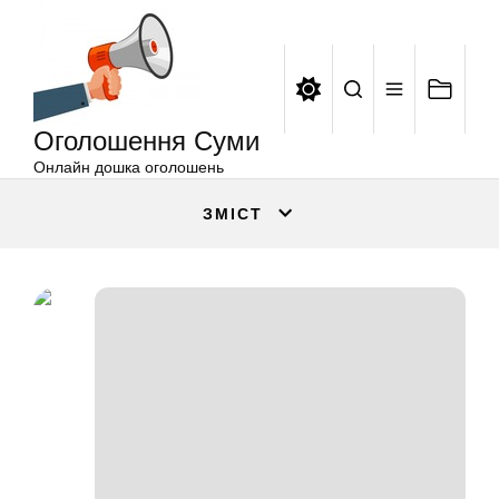
Оголошення
Перейти
Суми
до
вмісту
Оголошення Суми
Онлайн дошка оголошень
ЗМІСТ