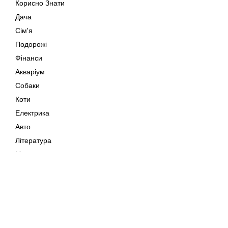
Корисно Знати
Дача
Сім'я
Подорожі
Фінанси
Акваріум
Собаки
Коти
Електрика
Авто
Література
Музика
Дозвілля
Кіно
Мапа сайту
Своїми Руками
Тварини
Авторське право © 202
Поради