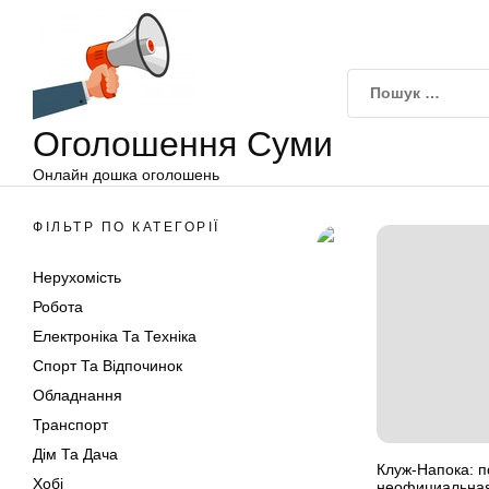
Оголошення
Перейти
Суми
до
вмісту
Оголошення Суми
Онлайн дошка оголошень
ФІЛЬТР ПО КАТЕГОРІЇ
Нерухомість
Робота
Електроніка Та Техніка
Спорт Та Відпочинок
Обладнання
Транспорт
Дім Та Дача
Клуж-Напока: п
Хобі
неофициальная