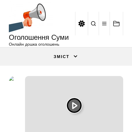
Оголошення
Перейти
Суми
до
вмісту
Оголошення Суми
Онлайн дошка оголошень
ЗМІСТ