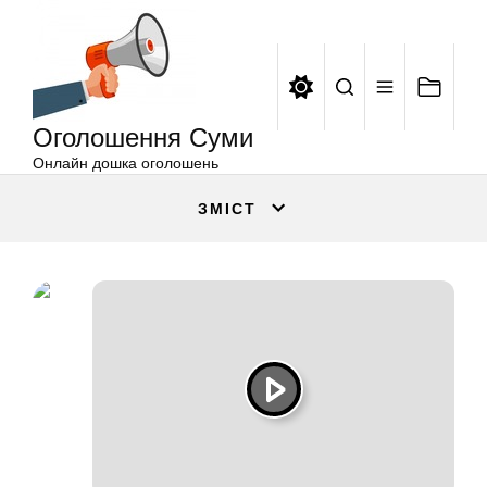
Оголошення
Перейти
Суми
до
вмісту
Оголошення Суми
Онлайн дошка оголошень
ЗМІСТ