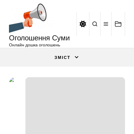
Оголошення
Перейти
Суми
до
вмісту
Оголошення Суми
Онлайн дошка оголошень
ЗМІСТ