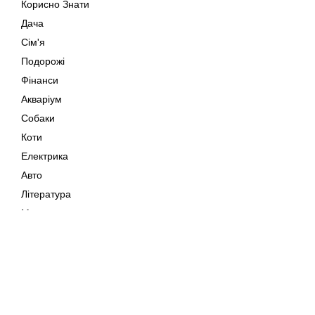
Корисно Знати
Дача
Сім'я
Подорожі
Фінанси
Акваріум
Собаки
Коти
Електрика
Авто
Література
Музика
Дозвілля
Кіно
Мапа сайту
Своїми Руками
Тварини
Авторське право © 202
Поради