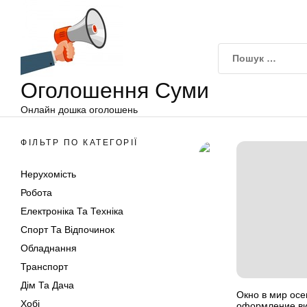
Оголошення
Перейти
Суми
до
вмісту
Оголошення Суми
Онлайн дошка оголошень
ФІЛЬТР ПО КАТЕГОРІЇ
Нерухомість
Робота
Електроніка Та Техніка
Спорт Та Відпочинок
Обладнання
Транспорт
Дім Та Дача
Окно в мир ос
Хобі
оформление ви