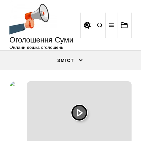
Оголошення
Перейти
Суми
до
вмісту
Оголошення Суми
Онлайн дошка оголошень
ЗМІСТ