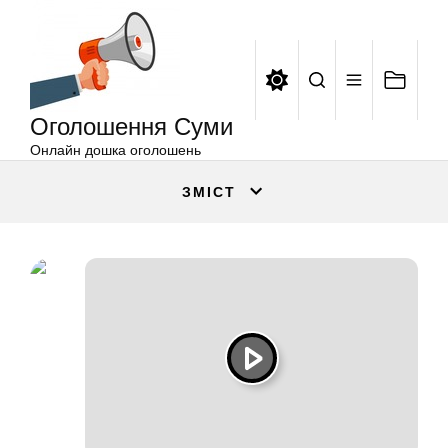
Оголошення
Перейти
Суми
до
вмісту
Оголошення Суми
Онлайн дошка оголошень
ЗМІСТ