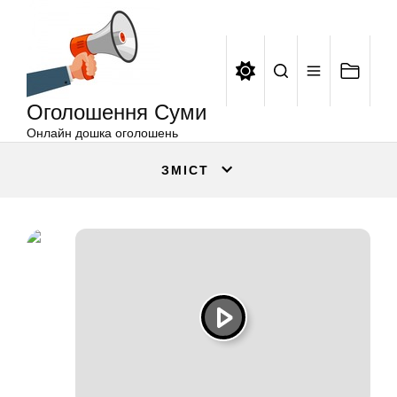
Оголошення
Перейти
Суми
до
вмісту
Оголошення Суми
Онлайн дошка оголошень
ЗМІСТ