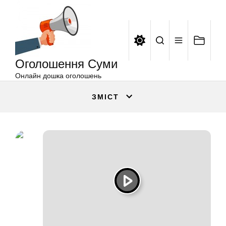
Оголошення
Перейти
Суми
до
вмісту
Оголошення Суми
Онлайн дошка оголошень
ЗМІСТ