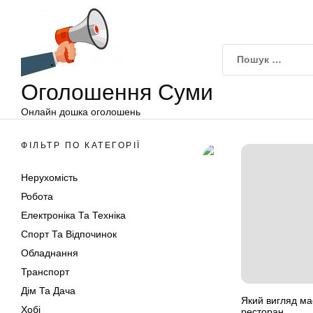
Оголошення
Перейти
Суми
до
вмісту
Оголошення Суми
Онлайн дошка оголошень
ФІЛЬТР ПО КАТЕГОРІЇ
Нерухомість
Робота
Електроніка Та Техніка
Спорт Та Відпочинок
Обладнання
Транспорт
Дім Та Дача
Який вигляд ма
Хобі
ресторан