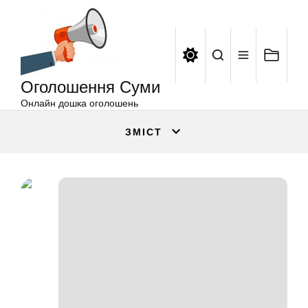
Оголошення
Перейти
Суми
до
вмісту
Оголошення Суми
Онлайн дошка оголошень
ЗМІСТ