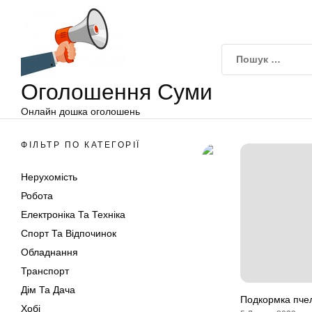
Оголошення
Перейти
Суми
до
вмісту
Оголошення Суми
Онлайн дошка оголошень
ФІЛЬТР ПО КАТЕГОРІЇ
Нерухомість
Робота
Електроніка Та Техніка
Спорт Та Відпочинок
Обладнання
Транспорт
Дім Та Дача
Подкормка пче
Хобі