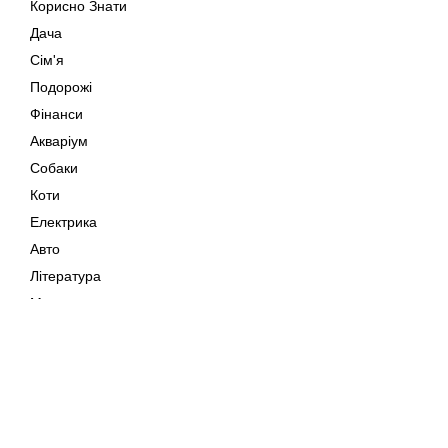
Корисно Знати
Дача
Сім'я
Подорожі
Фінанси
Акваріум
Собаки
Коти
Електрика
Авто
Література
Музика
Дозвілля
Кіно
Мапа сайту
Своїми Руками
Тварини
Авторське право © 202
Поради