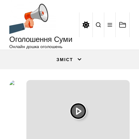
Оголошення
Перейти
Суми
до
вмісту
Оголошення Суми
Онлайн дошка оголошень
ЗМІСТ