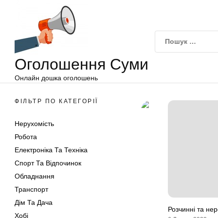
Оголошення
Перейти
Суми
до
вмісту
Оголошення Суми
Онлайн дошка оголошень
ФІЛЬТР ПО КАТЕГОРІЇ
Нерухомість
Робота
Електроніка Та Техніка
Спорт Та Відпочинок
Обладнання
Транспорт
Дім Та Дача
Розчинні та не
Хобі