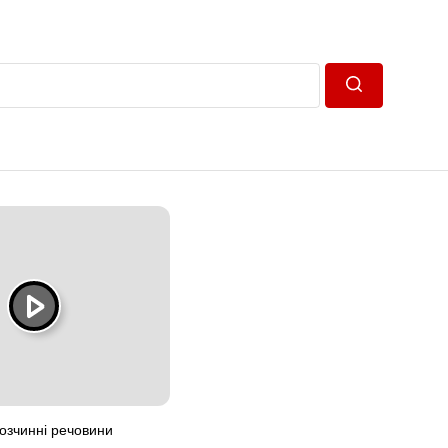
Пошук
розчинні речовини