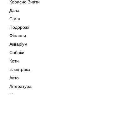
Корисно Знати
Дача
Сім'я
Подорожі
Фінанси
Акваріум
Собаки
Коти
Електрика
Авто
Література
Музика
Дозвілля
Кіно
Мапа сайту
Своїми Руками
Тварини
Авторське право © 202
Поради