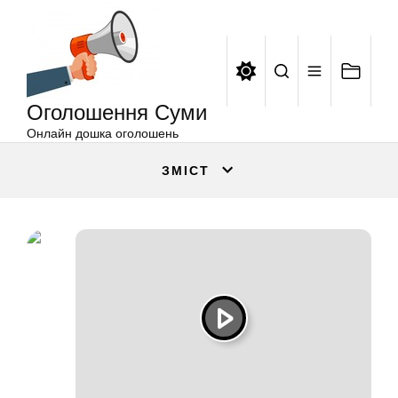
Оголошення
Перейти
Суми
до
вмісту
Оголошення Суми
Онлайн дошка оголошень
ЗМІСТ