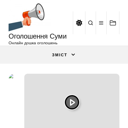
Оголошення
Перейти
Суми
до
вмісту
Оголошення Суми
Онлайн дошка оголошень
ЗМІСТ