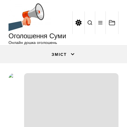
Оголошення
Перейти
Суми
до
вмісту
Оголошення Суми
Онлайн дошка оголошень
ЗМІСТ