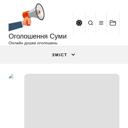
Оголошення
Перейти
Суми
до
вмісту
Оголошення Суми
Онлайн дошка оголошень
ЗМІСТ