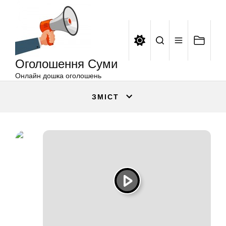
Оголошення
Перейти
Суми
до
вмісту
Оголошення Суми
Онлайн дошка оголошень
ЗМІСТ