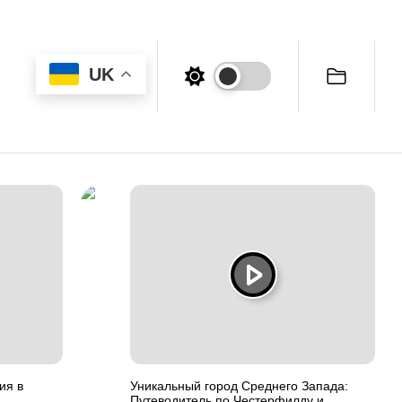
UK
ия в
Уникальный город Среднего Запада:
Путеводитель по Честерфилду и