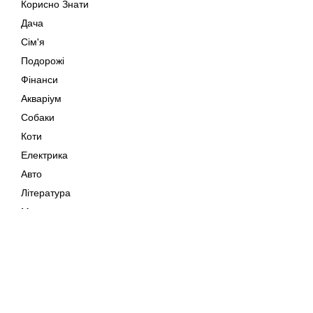
Корисно Знати
Дача
Сім'я
Подорожі
Фінанси
Акваріум
Собаки
Коти
Електрика
Авто
Література
Музика
Дозвілля
Кіно
Мапа сайту
Своїми Руками
Тварини
Авторське право © 202
Поради