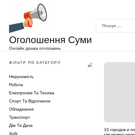
Оголошення
Перейти
Суми
до
вмісту
Оголошення Суми
Онлайн дошка оголошень
ФІЛЬТР ПО КАТЕГОРІЇ
Нерухомість
Робота
Електроніка Та Техніка
Спорт Та Відпочинок
Обладнання
Транспорт
Дім Та Дача
10 городов и п
Хобі
где можно недо