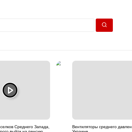
Пошук
оселков Среднего Запада,
Вентиляторы среднего давлен
рого выйти на пенсию
Украине