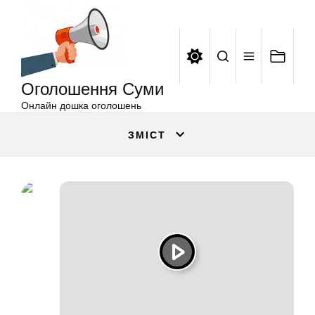
Оголошення
Перейти
Суми
до
вмісту
Оголошення Суми
Онлайн дошка оголошень
ЗМІСТ