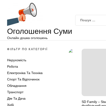
Оголошення
Перейти
Суми
до
вмісту
Оголошення Суми
Онлайн дошка оголошень
ФІЛЬТР ПО КАТЕГОРІЇ
Нерухомість
Робота
Електроніка Та Техніка
Спорт Та Відпочинок
Обладнання
Транспорт
Дім Та Дача
SD Family – Sta
Хобі
футбольний мат