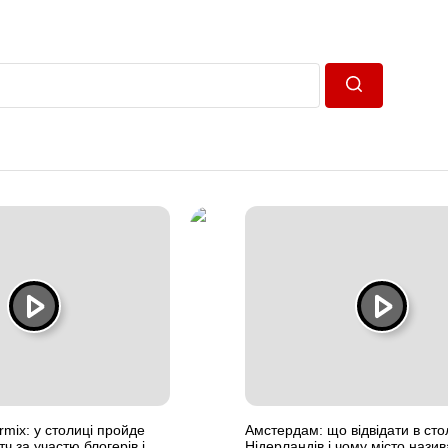
Пошук
rmix: у столиці пройде
Амстердам: що відвідати в сто
ч за участю блогерів і
Нідерландів і чому місто нази