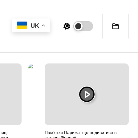
UK
лиці
Пам’ятки Парижа: що подивитися в
вають
столиці Франції