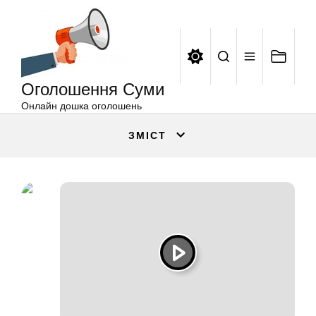
Оголошення
Перейти
Суми
до
вмісту
Оголошення Суми
Онлайн дошка оголошень
ЗМІСТ