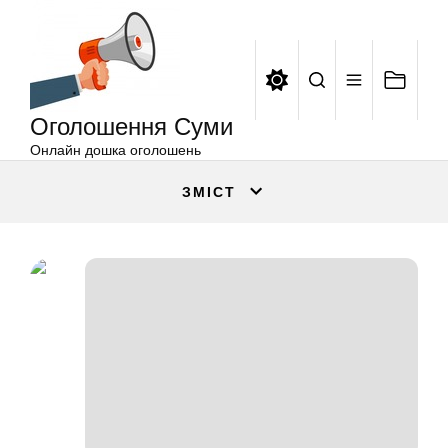
Оголошення
Перейти
Суми
до
вмісту
Оголошення Суми
Онлайн дошка оголошень
ЗМІСТ