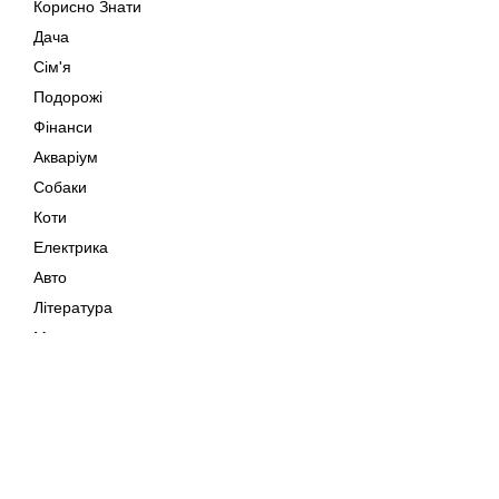
Корисно Знати
Дача
Сім'я
Подорожі
Фінанси
Акваріум
Собаки
Коти
Електрика
Авто
Література
Музика
Дозвілля
Кіно
Мапа сайту
Своїми Руками
Тварини
Авторське право © 202
Поради