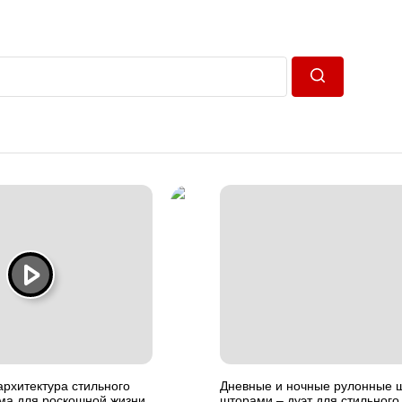
Пошук
рхитектура стильного
Дневные и ночные рулонные 
ома для роскошной жизни
шторами – дуэт для стильного