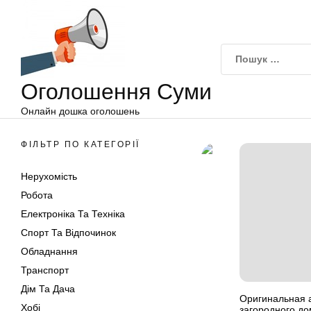
Оголошення
Перейти
Суми
до
вмісту
Оголошення Суми
Онлайн дошка оголошень
ФІЛЬТР ПО КАТЕГОРІЇ
Нерухомість
Робота
Електроніка Та Техніка
Спорт Та Відпочинок
Обладнання
Транспорт
Дім Та Дача
Оригинальная а
Хобі
загородного д