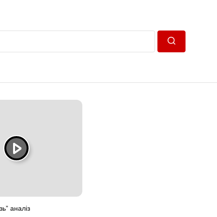
Пошук
зь” аналіз