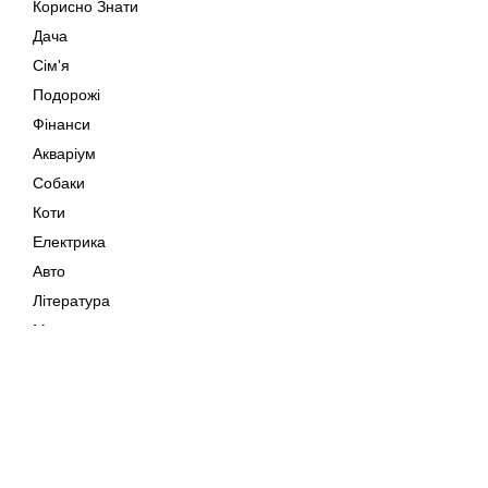
Корисно Знати
Дача
Сім'я
Подорожі
Фінанси
Акваріум
Собаки
Коти
Електрика
Авто
Література
Музика
Дозвілля
Кіно
Мапа сайту
Своїми Руками
Тварини
Авторське право © 202
Поради