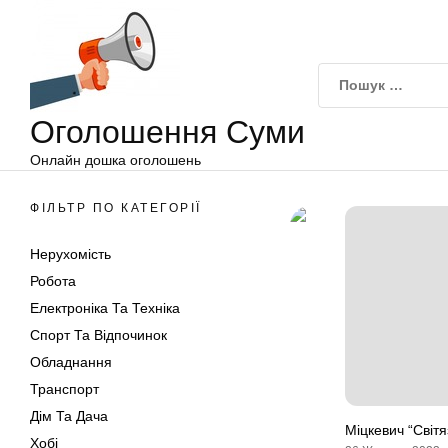
Оголошення
Перейти
Суми
до
вмісту
Оголошення Суми
Онлайн дошка оголошень
ФІЛЬТР ПО КАТЕГОРІЇ
Нерухомість
Робота
Електроніка Та Техніка
Спорт Та Відпочинок
Обладнання
Транспорт
Дім Та Дача
Міцкевич “Світя
Хобі