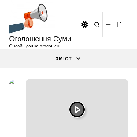
Оголошення
Перейти
Суми
до
вмісту
Оголошення Суми
Онлайн дошка оголошень
ЗМІСТ