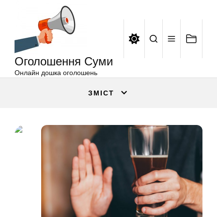
Оголошення
Перейти
Суми
до
вмісту
Оголошення Суми
Онлайн дошка оголошень
ЗМІСТ