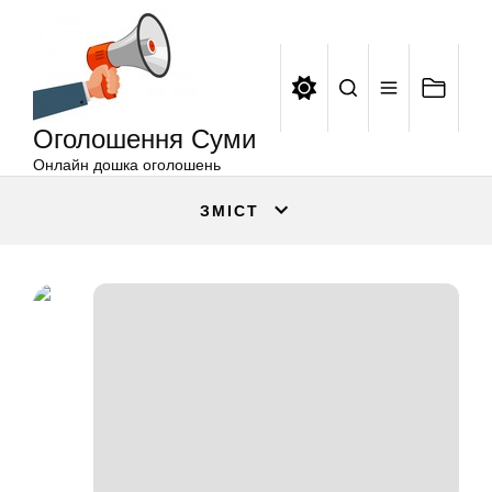
Оголошення
Перейти
Суми
до
вмісту
Оголошення Суми
Онлайн дошка оголошень
ЗМІСТ