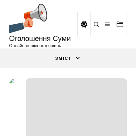
Оголошення
Перейти
Суми
до
вмісту
Оголошення Суми
Онлайн дошка оголошень
ЗМІСТ